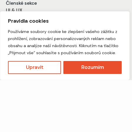
Členské sekce
UI & UX
CRM a Integrace
Pravidla cookies
Automatizace
Implementace AI
Používáme soubory cookie ke zlepšení vašeho zážitku z
Funkce a aplikace na míru
prohlížení, zobrazování personalizovaných reklam nebo
obsahu a analýze naší návštěvnosti. Kliknutím na tlačítko
„Přijmout vše“ souhlasíte s používáním souborů cookie.
Webive.
info@webive.cz
Upravit
Rozumím
+420 776 649 410
Praha a okolí, v režimu online celá ČR.
© 2026 Webive. All Rights Reserved.
Ochrana osobních údajů